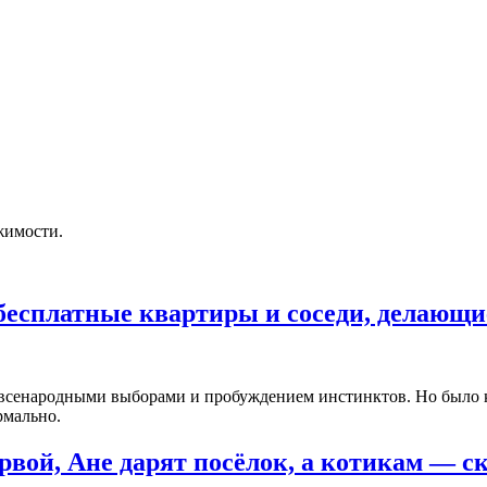
жимости.
бесплатные квартиры и соседи, делающи
я всенародными выборами и пробуждением инстинктов. Но было
рмально.
вой, Ане дарят посёлок, а котикам — с