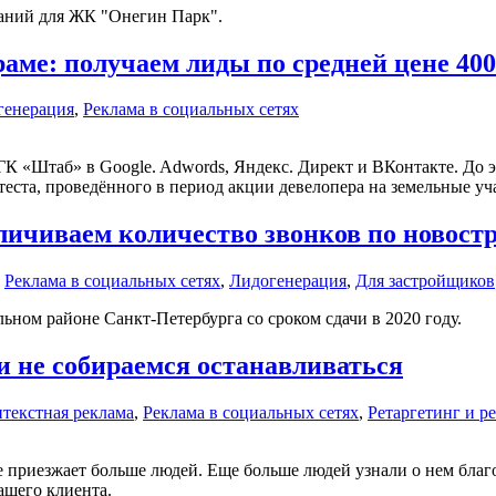
аний для ЖК "Онегин Парк".
аме: получаем лиды по средней цене 40
генерация
,
Реклама в социальных сетях
К «Штаб» в Google. Adwords, Яндекс. Директ и ВКонтакте. До э
теста, проведённого в период акции девелопера на земельные уч
ичиваем количество звонков по новостр
,
Реклама в социальных сетях
,
Лидогенерация
,
Для застройщиков
льном районе
Санкт-Петербурга
со сроком сдачи в 2020 году.
 не собираемся останавливаться
текстная реклама
,
Реклама в социальных сетях
,
Ретаргетинг и р
е приезжает больше людей. Еще больше людей узнали о нем бла
ашего клиента.