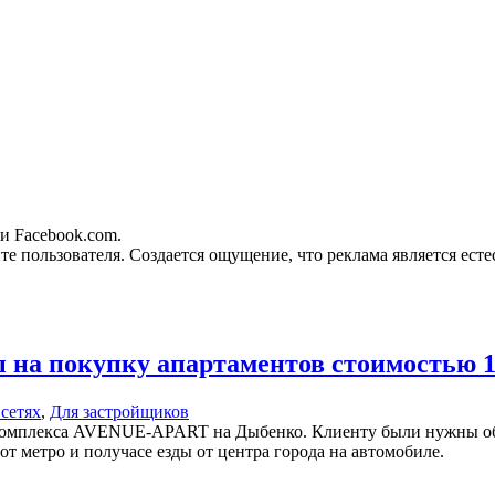
и Facebook.com.
те пользователя. Создается ощущение, что реклама является ест
ы на покупку апартаментов стоимостью 1
сетях
,
Для застройщиков
нт-комплекса AVENUE-APART на Дыбенко. Клиенту были нужны об
т метро и получасе езды от центра города на автомобиле.