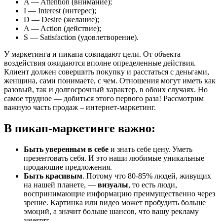
A — Attention (внимание);
I — Interest (интерес);
D — Desire (желание);
A — Action (действие);
S — Satisfaction (удовлетворение).
У маркетинга и пикапа совпадают цели. От объекта
воздействия ожидаются вполне определенные действия.
Клиент должен совершить покупку и расстаться с деньгами,
женщина, сами понимаете, с чем. Отношения могут иметь как
разовый, так и долгосрочный характер, в обоих случаях. Но
самое трудное — добиться этого первого раза! Рассмотрим
важную часть продаж – интернет-маркетинг.
В пикап-маркетинге важно:
Быть уверенным в себе
и знать себе цену. Уметь
презентовать себя. И это наши любимые уникальные
продающие предложения.
Быть красивым
. Потому что 80-85% людей, живущих
на нашей планете, —
визуалы
, то есть люди,
воспринимающие информацию преимущественно через
зрение. Картинка или видео может пробудить больше
эмоций, а значит больше шансов, что вашу рекламу
заметят.