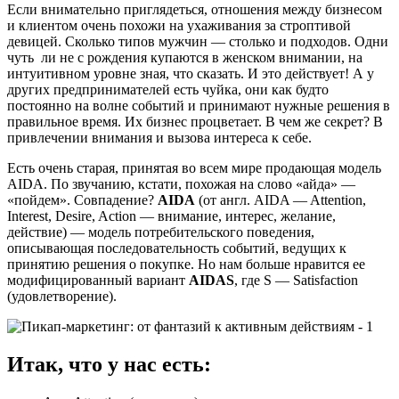
Если внимательно приглядеться, отношения между бизнесом
и клиентом очень похожи на ухаживания за строптивой
девицей. Сколько типов мужчин — столько и подходов. Одни
чуть ли не с рождения купаются в женском внимании, на
интуитивном уровне зная, что сказать. И это действует! А у
других предпринимателей есть чуйка, они как будто
постоянно на волне событий и принимают нужные решения в
правильное время. Их бизнес процветает. В чем же секрет? В
привлечении внимания и вызова интереса к себе.
Есть очень старая, принятая во всем мире продающая модель
AIDA. По звучанию, кстати, похожая на слово «айда» —
«пойдем». Совпадение?
AIDA
(от англ. AIDA — Attention,
Interest, Desire, Action — внимание, интерес, желание,
действие) — модель потребительского поведения,
описывающая последовательность событий, ведущих к
принятию решения о покупке. Но нам больше нравится ее
модифицированный вариант
AIDAS
, где S — Satisfaction
(удовлетворение).
Итак, что у нас есть: